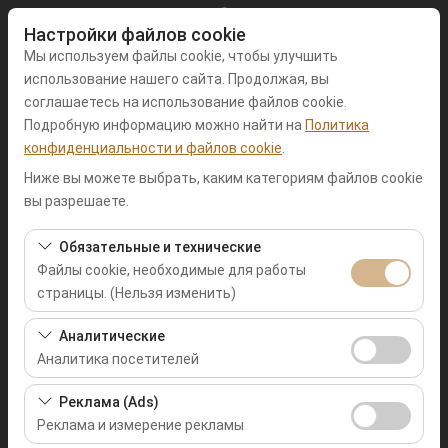
Настройки файлов cookie
Мы используем файлы cookie, чтобы улучшить
использование нашего сайта. Продолжая, вы
соглашаетесь на использование файлов cookie.
Подробную информацию можно найти на
Политика
Чувствительный элемент
конфиденциальности и файлов cookie
.
Muğla Фетхие
Ниже вы можете выбрать, каким категориям файлов cookie
вы разрешаете.
Указать другое место возврата машины
Обязательные и технические
Файлы cookie, необходимые для работы
Дата и время пуска
страницы. (Нельзя изменить)
09:00
Эти файлы cookie необходимы для корректной
Аналитические
работы сайта, безопасности, управления сеансами и
Аналитика посетителей
Дата и время возврата
базовых функций. Их нельзя отключить.
Эти файлы cookie позволяют нам анализировать, как
Реклама (Ads)
09:00
используется наш сайт (количество посетителей,
Реклама и измерение рекламы
самые посещаемые страницы, поведение