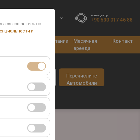
колл-центр
RU
EURO
+90 530 017 46 88
вы соглашаетесь на
енциальности и
нкты
Блог
Кампании
Месячная
Контакт
оката
аренда
врата
Перечислите
09:00
я сеансами и
Автомобили
во посетителей,
ля оценки
ствии с вашими
ент