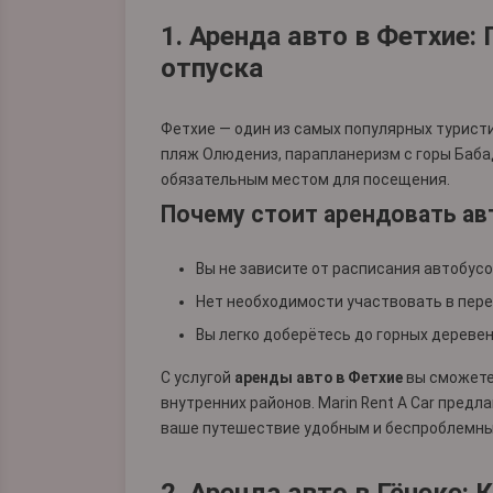
1. Аренда авто в Фетхие:
отпуска
Фетхие — один из самых популярных турист
пляж Олюдениз, парапланеризм с горы Бабад
обязательным местом для посещения.
Почему стоит арендовать ав
Вы не зависите от расписания автобус
Нет необходимости участвовать в пере
Вы легко доберётесь до горных деревен
С услугой
аренды авто в Фетхие
вы сможете
внутренних районов. Marin Rent A Car предл
ваше путешествие удобным и беспроблемны
2. Аренда авто в Гёчеке: