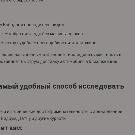
ь и его окрестности.
у Бабадаг и насладитесь видом.
ак — добраться туда без машины сложно.
 На старт удобнее всего добираться на машине.
 более насыщенным и позволяет исследовать местность в
едоставляет быструю доставку автомобиля в близлежащие
 Самый удобный способ исследовать
ные и исторические достопримечательности. С арендованной
Бодрум, Датчу и другие курорты.
ет вам: