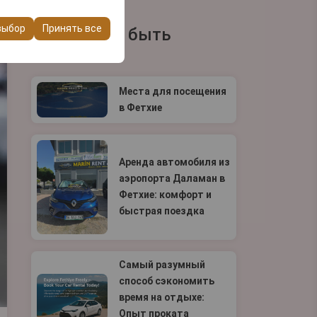
ашего опыта на
очтений и других
выбор
Принять все
Вам может быть
интересно
Места для посещения
в Фетхие
Аренда автомобиля из
аэропорта Даламан в
Фетхие: комфорт и
быстрая поездка
Самый разумный
способ сэкономить
время на отдыхе:
Опыт проката