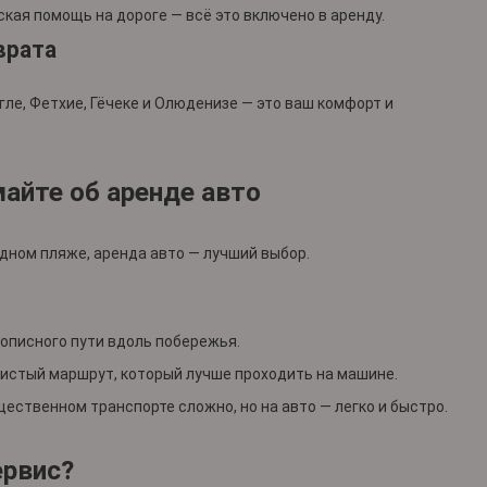
ская помощь на дороге — всё это включено в аренду.
врата
гле, Фетхие, Гёчеке и Олюденизе — это ваш комфорт и
майте об аренде авто
одном пляже, аренда авто — лучший выбор.
описного пути вдоль побережья.
листый маршрут, который лучше проходить на машине.
ественном транспорте сложно, но на авто — легко и быстро.
ервис?