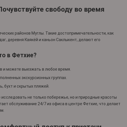
 Почувствуйте свободу во время
ических районов Муглы. Такие достопримечательности, как
аг, деревня Каякёй и каньон Саклыкент, делают его
то в Фетхие?
ов и можете выезжать в любое время.
полненных экскурсионных группах.
ь, бухт и скрытых пляжей.
 исследовать не только побережье, но и природные красоты
агает обслуживание 24/7 из офиса в центре Фетхие, что делает
м.
 Комфортный доступ к пристани