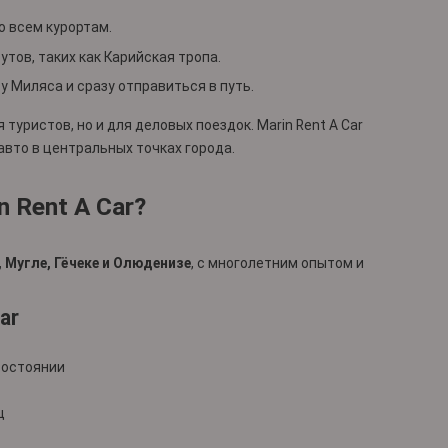
 всем курортам.
тов, таких как Карийская тропа.
 Миляса и сразу отправиться в путь.
 туристов, но и для деловых поездок. Marin Rent A Car
авто в центральных точках города.
 Rent A Car?
, Мугле, Гёчеке и Олюденизе
, с многолетним опытом и
ar
состоянии
ц