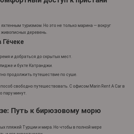
 яхтенным туризмом. Но это не только марина — вокруг
и живописных деревень.
 Гёчеке
время и добраться до скрытых мест.
нлидже и бухте Катранджи.
тно продолжить путешествие по суше.
пособ свободно путешествовать. С офисом Marin Rent A Car в
о пару минут.
изе: Путь к бирюзовому морю
ых пляжей Турции и мира. Но чтобы в полной мере