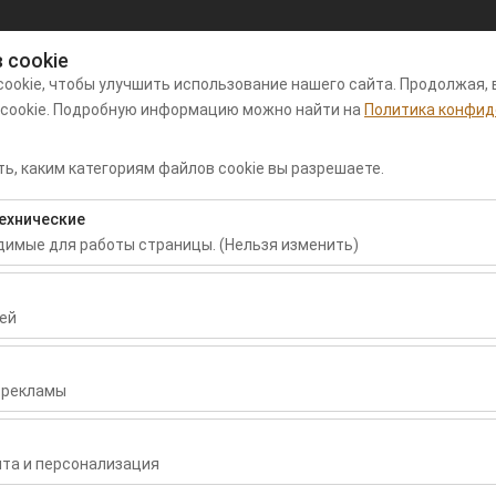
 cookie
Мой заказ
Вход
ookie, чтобы улучшить использование нашего сайта. Продолжая, 
 cookie. Подробную информацию можно найти на
Политика конфид
нда автомобилей в аэропорту
Арендные
Пу
ь, каким категориям файлов cookie вы разрешаете.
аман
автомобили
пр
ехнические
Дата и время пуска
Дата и время воз
одимые для работы страницы. (Нельзя изменить)
09:00
бходимы для корректной работы сайта, безопасности, управлени
нельзя отключить.
ей
воляют нам анализировать, как используется наш сайт (количест
раницы, поведение пользователей). Эти данные используются д
 рекламы
сайта и постоянного улучшения пользовательского опыта.
зволяют показывать вам персонализированную рекламу в соответ
 ее значение при аренде автомобиля
ть эффективность наших рекламных кампаний (показы, коэффици
та и персонализация
ачение при аренде автомобиля