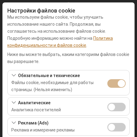
Настройки файлов cookie
Мы используем файлы cookie, чтобы улучшить
использование нашего сайта. Продолжая, вы
соглашаетесь на использование файлов cookie.
Подробную информацию можно найти на
Политика
Чувствительный элемент
конфиденциальности и файлов cookie
.
Muğla Фетхие
Ниже вы можете выбрать, каким категориям файлов cookie
вы разрешаете.
Указать другое место возврата машины
Обязательные и технические
Файлы cookie, необходимые для работы
Дата и время пуска
страницы. (Нельзя изменить)
09:00
Эти файлы cookie необходимы для корректной
Аналитические
работы сайта, безопасности, управления сеансами и
Аналитика посетителей
Дата и время возврата
базовых функций. Их нельзя отключить.
Эти файлы cookie позволяют нам анализировать, как
Реклама (Ads)
09:00
используется наш сайт (количество посетителей,
Реклама и измерение рекламы
самые посещаемые страницы, поведение