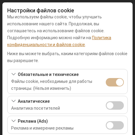
Настройки файлов cookie
Мы используем файлы cookie, чтобы улучшить
использование нашего сайта. Продолжая, вы
соглашаетесь на использование файлов cookie.
Подробную информацию можно найти на
Политика
Чувствительный элемент
конфиденциальности и файлов cookie
.
Muğla Фетхие
Ниже вы можете выбрать, каким категориям файлов cookie
вы разрешаете.
Указать другое место возврата машины
Обязательные и технические
Файлы cookie, необходимые для работы
Дата и время пуска
страницы. (Нельзя изменить)
09:00
Эти файлы cookie необходимы для корректной
Аналитические
работы сайта, безопасности, управления сеансами и
Аналитика посетителей
Дата и время возврата
базовых функций. Их нельзя отключить.
Эти файлы cookie позволяют нам анализировать, как
Реклама (Ads)
09:00
используется наш сайт (количество посетителей,
Реклама и измерение рекламы
самые посещаемые страницы, поведение