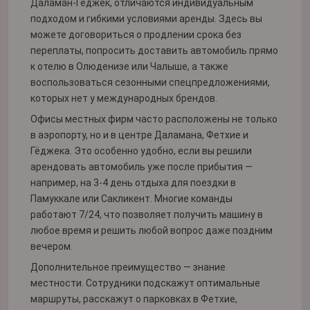
Даламан-Гёджек, отличаются индивидуальным
подходом и гибкими условиями аренды. Здесь вы
можете договориться о продлении срока без
переплаты, попросить доставить автомобиль прямо
к отелю в Олюденизе или Чалыше, а также
воспользоваться сезонными спецпредложениями,
которых нет у международных брендов.
Офисы местных фирм часто расположены не только
в аэропорту, но и в центре Даламана, Фетхие и
Гёджека. Это особенно удобно, если вы решили
арендовать автомобиль уже после прибытия —
например, на 3-4 день отдыха для поездки в
Памуккале или Сакликент. Многие команды
работают 7/24, что позволяет получить машину в
любое время и решить любой вопрос даже поздним
вечером.
Дополнительное преимущество — знание
местности. Сотрудники подскажут оптимальные
маршруты, расскажут о парковках в Фетхие,