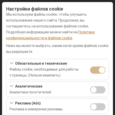
Настройки файлов cookie
Мы используем файлы cookie, чтобы улучшить
использование нашего сайта. Продолжая, вы
соглашаетесь на использование файлов cookie.
Подробную информацию можно найти на
Политика
Чувствительный элемент
конфиденциальности и файлов cookie
.
Muğla Фетхие
Ниже вы можете выбрать, каким категориям файлов cookie
вы разрешаете.
Указать другое место возврата машины
Обязательные и технические
Файлы cookie, необходимые для работы
Дата и время пуска
страницы. (Нельзя изменить)
09:00
Эти файлы cookie необходимы для корректной
Аналитические
работы сайта, безопасности, управления сеансами и
Аналитика посетителей
Дата и время возврата
базовых функций. Их нельзя отключить.
Эти файлы cookie позволяют нам анализировать, как
Реклама (Ads)
09:00
используется наш сайт (количество посетителей,
Реклама и измерение рекламы
самые посещаемые страницы, поведение