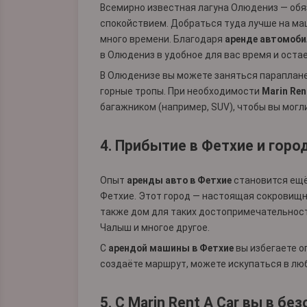
Всемирно известная лагуна Олюдениз — обя
спокойствием. Добраться туда лучше на ма
много времени. Благодаря
аренде автомоби
в Олюдениз в удобное для вас время и оста
В Олюденизе вы можете заняться параплане
горные тропы. При необходимости
Marin Ren
багажником (например, SUV), чтобы вы могл
4. Прибытие в Фетхие и гор
Опыт
аренды авто в Фетхие
становится ещё
Фетхие. Этот город — настоящая сокровищни
также дом для таких достопримечательносте
Чалыш и многое другое.
С
арендой машины в Фетхие
вы избегаете о
создаёте маршрут, можете искупаться в люб
5. С Marin Rent A Car вы в бе