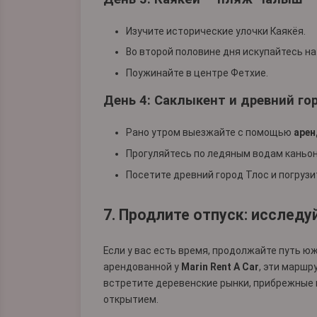
Изучите исторические улочки Каякёя.
Во второй половине дня искупайтесь н
Поужинайте в центре Фетхие.
День 4: Саклыкент и древний го
Рано утром выезжайте с помощью
арен
Прогуляйтесь по ледяным водам каньон
Посетите древний город Тлос и погрузи
7. Продлите отпуск: исслед
Если у вас есть время, продолжайте путь юж
арендованной у
Marin Rent A Car
, эти маршр
встретите деревенские рынки, прибрежные 
открытием.