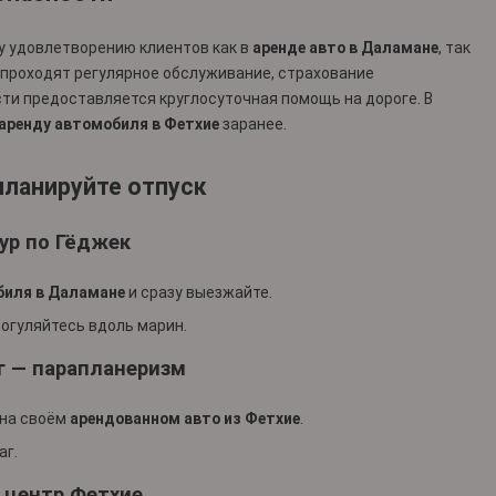
 удовлетворению клиентов как в
аренде авто в Даламане
, так
 проходят регулярное обслуживание, страхование
ти предоставляется круглосуточная помощь на дороге. В
аренду автомобиля в Фетхие
заранее.
планируйте отпуск
ур по Гёджек
биля в Даламане
и сразу выезжайте.
рогуляйтесь вдоль марин.
г — парапланеризм
 на своём
арендованном авто из Фетхие
.
аг.
 центр Фетхие