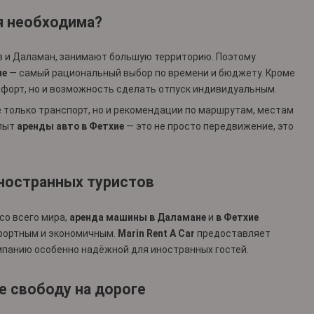
я необходима?
из и Даламан, занимают большую территорию. Поэтому
не
— самый рациональный выбор по времени и бюджету. Кроме
омфорт, но и возможность сделать отпуск индивидуальным.
 только транспорт, но и рекомендации по маршрутам, местам
Опыт
аренды авто в Фетхие
— это не просто передвижение, это
иностранных туристов
со всего мира,
аренда машины в Даламане
и
в Фетхие
мфортным и экономичным.
Marin Rent A Car
предоставляет
омпанию особенно надёжной для иностранных гостей.
е свободу на дороге