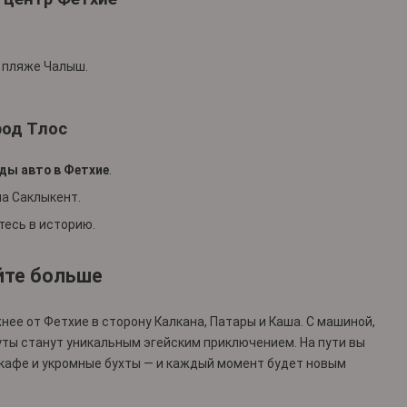
а пляже Чалыш.
род Тлос
ды авто в Фетхие
.
а Саклыкент.
тесь в историю.
уйте больше
нее от Фетхие в сторону Калкана, Патары и Каша. С машиной,
уты станут уникальным эгейским приключением. На пути вы
кафе и укромные бухты — и каждый момент будет новым