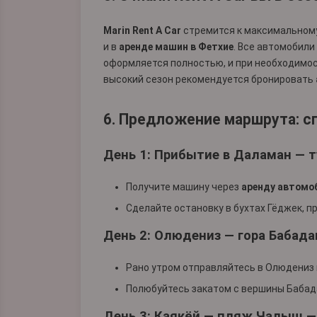
Marin Rent A Car
стремится к максимальному
и в
аренде машин в Фетхие
. Все автомобили
оформляется полностью, и при необходимос
высокий сезон рекомендуется бронировать
6. Предложение маршрута: с
День 1: Прибытие в Даламан — т
Получите машину через
аренду автомо
Сделайте остановку в бухтах Гёджек, п
День 2: Олюдениз — гора Бабада
Рано утром отправляйтесь в Олюдениз
Полюбуйтесь закатом с вершины Бабад
День 3: Каякёй — пляж Чалыш —