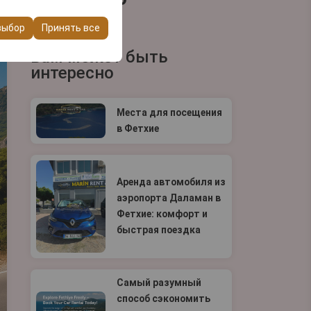
ашего опыта на
очтений и других
выбор
Принять все
Вам может быть
интересно
Места для посещения
в Фетхие
Аренда автомобиля из
аэропорта Даламан в
Фетхие: комфорт и
быстрая поездка
Самый разумный
способ сэкономить