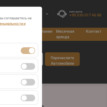
колл-центр
RU
EURO
+90 530 017 46 88
вы соглашаетесь на
енциальности и
нкты
Блог
Кампании
Месячная
Контакт
оката
аренда
врата
Перечислите
09:00
я сеансами и
Автомобили
во посетителей,
ля оценки
ствии с вашими
и Фетхие
ент
т Даламана до