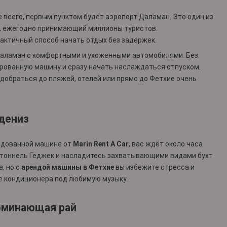
е всего, первым пунктом будет аэропорт Даламан. Это один из
а, ежегодно принимающий миллионы туристов.
актичный способ начать отдых без задержек.
Даламан с комфортными и ухоженными автомобилями. Без
ированную машину и сразу начать наслаждаться отпуском.
, добраться до пляжей, отелей или прямо до Фетхие очень
юдениз
ендованной машине от
Marin Rent A Car
, вас ждёт около часа
ез тоннель Гёджек и насладитесь захватывающими видами бухт
, но с
арендой машины в Фетхие
вы избежите стресса и
е кондиционера под любимую музыку.
поминающая рай