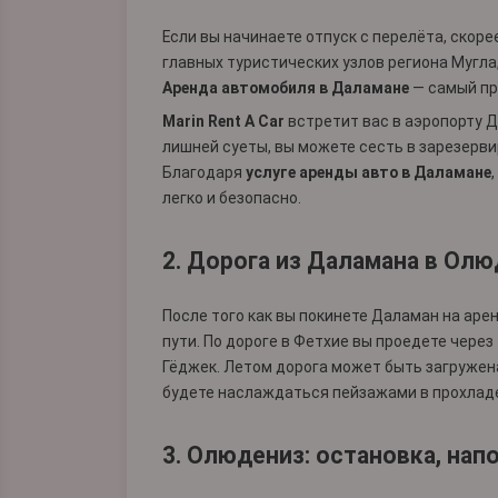
Если вы начинаете отпуск с перелёта, скоре
главных туристических узлов региона Мугл
Аренда автомобиля в Даламане
— самый пр
Marin Rent A Car
встретит вас в аэропорту 
лишней суеты, вы можете сесть в зарезерв
Благодаря
услуге аренды авто в Даламане
легко и безопасно.
2. Дорога из Даламана в Ол
После того как вы покинете Даламан на ар
пути. По дороге в Фетхие вы проедете чер
Гёджек. Летом дорога может быть загружена
будете наслаждаться пейзажами в прохлад
3. Олюдениз: остановка, на