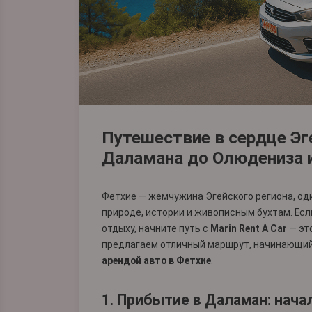
Путешествие в сердце Эг
Даламана до Олюдениза 
Фетхие — жемчужина Эгейского региона, од
природе, истории и живописным бухтам. Есл
отдыху, начните путь с
Marin Rent A Car
— эт
предлагаем отличный маршрут, начинающи
арендой авто в Фетхие
.
1. Прибытие в Даламан: нача