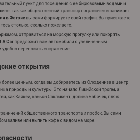
зательный пункт для посещения с её бирюзовыми водами и
шине, так как общественный транспорт ограничен и занимает
ля в Фетхие
вы сами формируете свой график. Вы приезжаете
етесь столько, сколько пожелаете.
ризмом, отправиться на морскую прогулку или покорять
t A Car
предложит вам автомобили с увеличенным
и удобно перевозить снаряжение.
одские открытия
 более ценным, когда вы добираетесь из Олюдениза в центр
ца природы и культуры. Это начало Ликийской тропы, а
й, как Каякёй, каньон Саклыкент, долина Бабочек, пляж
граничений общественного транспорта и пробок. Вы сами
ом заливе или выпить кофе с видом на море.
зопасности