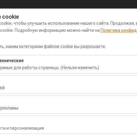
 cookie
Мой заказ
Вход
ookie, чтобы улучшить использование нашего сайта. Продолжая, 
 cookie. Подробную информацию можно найти на
Политика конфид
нда автомобилей в аэропорту
Арендные
Пу
ь, каким категориям файлов cookie вы разрешаете.
аман
автомобили
пр
ехнические
Дата и время пуска
Дата и время воз
одимые для работы страницы. (Нельзя изменить)
09:00
бходимы для корректной работы сайта, безопасности, управлени
нельзя отключить.
ей
воляют нам анализировать, как используется наш сайт (количест
раницы, поведение пользователей). Эти данные используются д
 рекламы
сайта и постоянного улучшения пользовательского опыта.
зволяют показывать вам персонализированную рекламу в соответ
рдце Эгейского побережья: маршрут от Даламана до Олюдениза 
ть эффективность наших рекламных кампаний (показы, коэффици
та и персонализация
гейского побережья: маршрут о