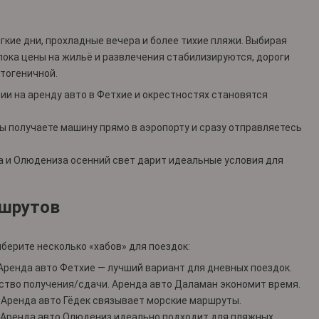
ягкие дни, прохладные вечера и более тихие пляжи. Выбирая
 пока цены на жильё и развлечения стабилизируются, дороги
тогеничной.
ции на
аренду авто в Фетхие
и окрестностях становятся
ы получаете машину прямо в аэропорту и сразу отправляетесь
а
и
Олюдениза
осенний свет дарит идеальные условия для
ршрутов
ерите несколько «хабов» для поездок:
Аренда авто Фетхие
— лучший вариант для дневных поездок.
ство получения/сдачи.
Аренда авто Даламан
экономит время.
.
Аренда авто Гёдек
связывает морские маршруты.
Аренда авто Олюдениз
идеально подходит для пляжных