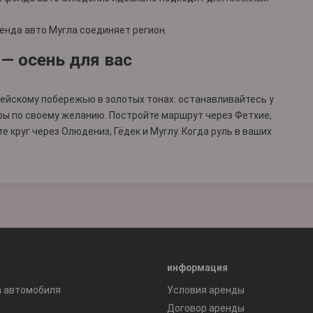
енда авто Мугла
соединяет регион.
 — осень для вас
ейскому побережью в золотых тонах: останавливайтесь у
горы по своему желанию. Постройте маршрут через
Фетхие
,
те круг через
Олюдениз
,
Гёдек
и
Муглу
. Когда руль в ваших
информация
а автомобиля
Условия аренды
Договор аренды