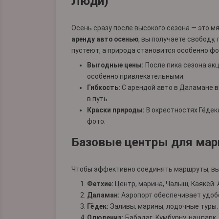
Люди)
Осень сразу после высокого сезона — это м
аренду авто осенью
, вы получаете свободу,
пустеют, а природа становится особенно фо
Выгодные цены:
После пика сезона ак
особенно привлекательными.
Гибкость:
С
арендой авто в Даламане
в
в путь.
Краски природы:
В окрестностях
Гёдек
фото.
Базовые центры для ма
Чтобы эффективно соединять маршруты, выб
Фетхие:
Центр, марина, Чалыш, Каякёй.
Даламан:
Аэропорт обеспечивает удоб
Гёдек:
Заливы, марины, лодочные туры
Олюдениз:
Бабадаг, Кумбурну, нацпарк.