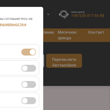
колл-центр
RU
EURO
+90 530 017 46 88
вы соглашаетесь на
енциальности и
нкты
Блог
Кампании
Месячная
Контакт
оката
аренда
врата
Перечислите
09:00
я сеансами и
Автомобили
во посетителей,
ля оценки
ствии с вашими
ент