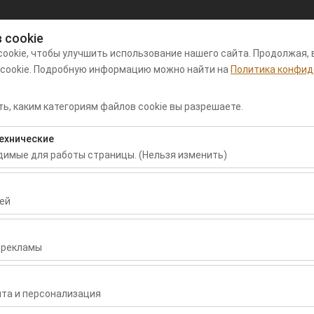
 cookie
Мой заказ
Вход
ookie, чтобы улучшить использование нашего сайта. Продолжая, 
 cookie. Подробную информацию можно найти на
Политика конфид
нда автомобилей в аэропорту
Арендные
Пу
ь, каким категориям файлов cookie вы разрешаете.
аман
автомобили
пр
ехнические
Дата и время пуска
Дата и время воз
одимые для работы страницы. (Нельзя изменить)
09:00
бходимы для корректной работы сайта, безопасности, управлени
нельзя отключить.
ей
воляют нам анализировать, как используется наш сайт (количест
раницы, поведение пользователей). Эти данные используются д
 рекламы
сайта и постоянного улучшения пользовательского опыта.
зволяют показывать вам персонализированную рекламу в соответ
вто | Фетхие и Даламан
ть эффективность наших рекламных кампаний (показы, коэффици
та и персонализация
етхие и Даламан