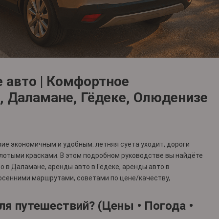
е авто | Комфортное
, Даламане, Гёдеке, Олюденизе
ие экономичным и удобным: летняя суета уходит, дороги
олотыми красками. В этом подробном руководстве вы найдёте
о в Даламане
,
аренды авто в Гёдеке
,
аренды авто в
осенними маршрутами, советами по цене/качеству,
ля путешествий? (Цены • Погода •