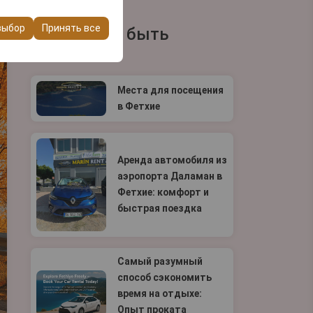
ашего опыта на
очтений и других
выбор
Принять все
Вам может быть
интересно
Места для посещения
в Фетхие
Аренда автомобиля из
аэропорта Даламан в
Фетхие: комфорт и
быстрая поездка
Самый разумный
способ сэкономить
время на отдыхе:
Опыт проката