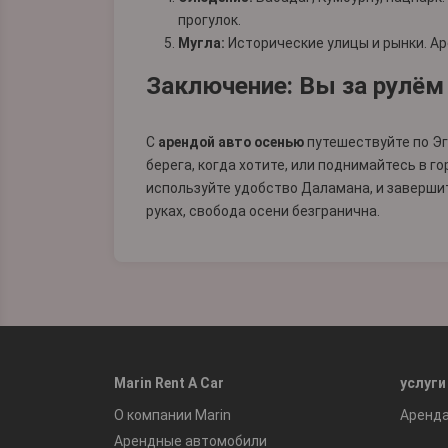
прогулок.
Мугла:
Исторические улицы и рынки.
Ар
Заключение: Вы за рулём
С
арендой авто осенью
путешествуйте по Эг
берега, когда хотите, или поднимайтесь в 
используйте удобство
Даламана
, и заверши
руках, свобода осени безгранична.
Marin Rent A Car
услуги
О компании Marin
Аренд
Арендные автомобили