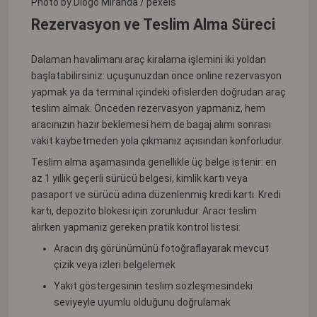
Photo by Diogo Miranda / pexels
Rezervasyon ve Teslim Alma Süreci
Dalaman havalimanı araç kiralama işlemini iki yoldan
başlatabilirsiniz: uçuşunuzdan önce online rezervasyon
yapmak ya da terminal içindeki ofislerden doğrudan araç
teslim almak. Önceden rezervasyon yapmanız, hem
aracınızın hazır beklemesi hem de bagaj alımı sonrası
vakit kaybetmeden yola çıkmanız açısından konforludur.
Teslim alma aşamasında genellikle üç belge istenir: en
az 1 yıllık geçerli sürücü belgesi, kimlik kartı veya
pasaport ve sürücü adına düzenlenmiş kredi kartı. Kredi
kartı, depozito blokesi için zorunludur. Aracı teslim
alırken yapmanız gereken pratik kontrol listesi:
Aracın dış görünümünü fotoğraflayarak mevcut
çizik veya izleri belgelemek
Yakıt göstergesinin teslim sözleşmesindeki
seviyeyle uyumlu olduğunu doğrulamak