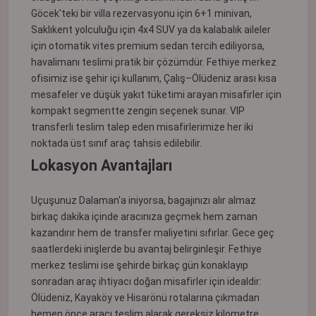
Göcek'teki bir villa rezervasyonu için 6+1 minivan,
Saklıkent yolculuğu için 4x4 SUV ya da kalabalık aileler
için otomatik vites premium sedan tercih ediliyorsa,
havalimanı teslimi pratik bir çözümdür. Fethiye merkez
ofisimiz ise şehir içi kullanım, Çalış–Ölüdeniz arası kısa
mesafeler ve düşük yakıt tüketimi arayan misafirler için
kompakt segmentte zengin seçenek sunar. VIP
transferli teslim talep eden misafirlerimize her iki
noktada üst sınıf araç tahsis edilebilir.
Lokasyon Avantajları
Uçuşunuz Dalaman'a iniyorsa, bagajınızı alır almaz
birkaç dakika içinde aracınıza geçmek hem zaman
kazandırır hem de transfer maliyetini sıfırlar. Gece geç
saatlerdeki inişlerde bu avantaj belirginleşir. Fethiye
merkez teslimi ise şehirde birkaç gün konaklayıp
sonradan araç ihtiyacı doğan misafirler için idealdir:
Ölüdeniz, Kayaköy ve Hisarönü rotalarına çıkmadan
hemen önce aracı teslim alarak gereksiz kilometre