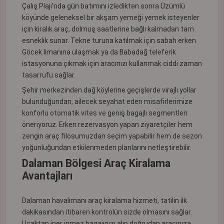
Çalış Plajı'nda gün batımını izledikten sonra Üzümlü
köyünde geleneksel bir akşam yemeği yemek isteyenler
için kiralık araç, dolmuş saatlerine bağlı kalmadan tam
esneklik sunar. Tekne turuna katılmak için sabah erken
Göcek limanına ulaşmak ya da Babadağ teleferik
istasyonuna çıkmak için aracınızı kullanmak ciddi zaman
tasarrufu sağlar.
Şehir merkezinden dağ köylerine geçişlerde virajlı yollar
bulunduğundan, ailecek seyahat eden misafirlerimize
konforlu otomatik vites ve geniş bagajlı segmentleri
öneriyoruz. Erken rezervasyon yapan ziyaretçiler hem
zengin araç filosumuzdan seçim yapabilir hem de sezon
yoğunluğundan etkilenmeden planlarını netleştirebilir.
Dalaman Bölgesi Araç Kiralama
Avantajları
Dalaman havalimanı araç kiralama hizmeti, tatilin ilk
dakikasından itibaren kontrolün sizde olmasını sağlar.
Uçaktan iner inmez bagajınızı alıp doğrudan aracınıza