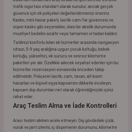
trafik sigortası standart olarak sunulur; ancak gerçek
güvence için ek poliçeleri değerlendirmenizi öneririz.
Kasko, mini hasar paketi, lastik-cam-far güvencesi ve
süper kasko gibi seçenekler, olası bir aksilik durumunda
muafiyet bedelini azaltır veya tamamen ortadan kaldırır.
Tatilinizi konforlu kılan ek hizmetler arasında navigasyon
cihazı, 0-9 yaş aralığına uygun çocuk koltuğu, bebek
koltuğu, yükseltici, ek sürücü ve sınırsız kilometre
paketleri yer alır. Özellikle ailecek seyahat edenler için bu
hizmetler rezervasyon esnasında önceden talep
edilmelidir. Poliçenin lastik, cam, tavan, alt kısım
hasarları ve kişisel eşya kapsamını dikkatle inceleyin;
kapsam dışı durumları net olarak öğrendiğinizde içiniz
rahat eder.
Araç Teslim Alma ve İade Kontrolleri
Aracı teslim alırken acele etmeyin. Dış gövdedeki çizik,
vuruk ve jant izlerini, iç döşemenin durumunu, kilometre