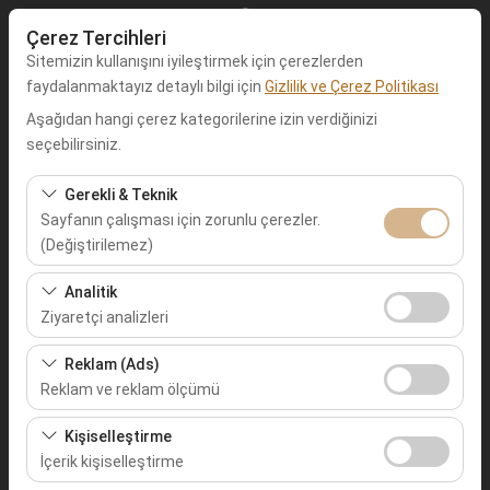
Çerez Tercihleri
Sitemizin kullanışını iyileştirmek için çerezlerden
faydalanmaktayız detaylı bilgi için
Gizlilik ve Çerez Politikası
Aşağıdan hangi çerez kategorilerine izin verdiğinizi
Alış Lokasyonu
seçebilirsiniz.
Muğla Fethiye
Gerekli & Teknik
Sayfanın çalışması için zorunlu çerezler.
(Değiştirilemez)
Aracı farklı bir lokasyona bırakacağım
Bu çerezler sitenin doğru şekilde çalışması, güvenlik,
Analitik
Alış Tarih & Saat
oturum yönetimi ve temel işlevler için gereklidir. Devre
Ziyaretçi analizleri
dışı bırakılamaz.
09:00
Bu çerezler, sitemizin nasıl kullanıldığını (ziyaretçi sayısı,
Reklam (Ads)
en çok ziyaret edilen sayfalar, kullanıcı davranışları)
Reklam ve reklam ölçümü
Bırakış Tarih & Saat
analiz etmemizi sağlar. Bu veriler, web sitesi
Bu çerezler, size ilgi alanlarınıza uygun kişiselleştirilmiş
performansını ölçmek ve kullanıcı deneyimini sürekli
Kişiselleştirme
09:00
reklamlar göstermemize ve reklam kampanyalarımızın
iyileştirmek için kullanılır.
İçerik kişiselleştirme
etkinliğini (gösterim sayısı, tıklama oranı) ölçmemize