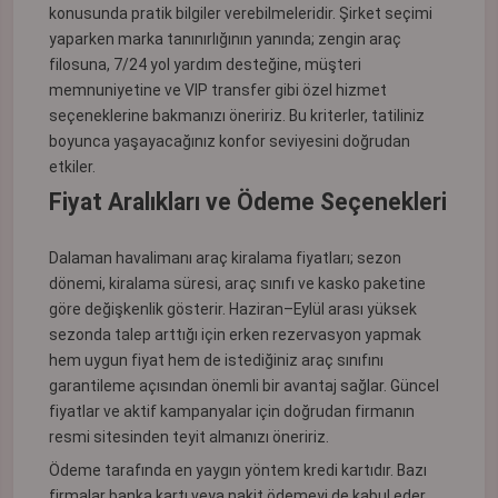
konusunda pratik bilgiler verebilmeleridir. Şirket seçimi
yaparken marka tanınırlığının yanında; zengin araç
filosuna, 7/24 yol yardım desteğine, müşteri
memnuniyetine ve VIP transfer gibi özel hizmet
seçeneklerine bakmanızı öneririz. Bu kriterler, tatiliniz
boyunca yaşayacağınız konfor seviyesini doğrudan
etkiler.
Fiyat Aralıkları ve Ödeme Seçenekleri
Dalaman havalimanı araç kiralama fiyatları; sezon
dönemi, kiralama süresi, araç sınıfı ve kasko paketine
göre değişkenlik gösterir. Haziran–Eylül arası yüksek
sezonda talep arttığı için erken rezervasyon yapmak
hem uygun fiyat hem de istediğiniz araç sınıfını
garantileme açısından önemli bir avantaj sağlar. Güncel
fiyatlar ve aktif kampanyalar için doğrudan firmanın
resmi sitesinden teyit almanızı öneririz.
Ödeme tarafında en yaygın yöntem kredi kartıdır. Bazı
firmalar banka kartı veya nakit ödemeyi de kabul eder,