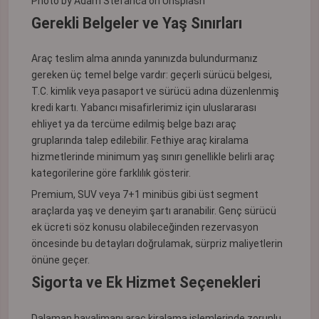
Photo by
Adam Stefanca
on
Unsplash
Gerekli Belgeler ve Yaş Sınırları
Araç teslim alma anında yanınızda bulundurmanız
gereken üç temel belge vardır: geçerli sürücü belgesi,
T.C. kimlik veya pasaport ve sürücü adına düzenlenmiş
kredi kartı. Yabancı misafirlerimiz için uluslararası
ehliyet ya da tercüme edilmiş belge bazı araç
gruplarında talep edilebilir. Fethiye araç kiralama
hizmetlerinde minimum yaş sınırı genellikle belirli araç
kategorilerine göre farklılık gösterir.
Premium, SUV veya 7+1 minibüs gibi üst segment
araçlarda yaş ve deneyim şartı aranabilir. Genç sürücü
ek ücreti söz konusu olabileceğinden rezervasyon
öncesinde bu detayları doğrulamak, sürpriz maliyetlerin
önüne geçer.
Sigorta ve Ek Hizmet Seçenekleri
Dalaman havalimanı araç kiralama işlemlerinde zorunlu