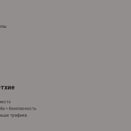
иллы
етхие
 место
lla = безопасность
еньше трафика