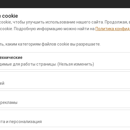
 cookie
Мой заказ
Вход
ookie, чтобы улучшить использование нашего сайта. Продолжая, 
 cookie. Подробную информацию можно найти на
Политика конфид
нда автомобилей в аэропорту
Арендные
Пу
ь, каким категориям файлов cookie вы разрешаете.
аман
автомобили
пр
ехнические
Дата и время пуска
Дата и время воз
одимые для работы страницы. (Нельзя изменить)
09:00
бходимы для корректной работы сайта, безопасности, управлени
нельзя отключить.
ей
воляют нам анализировать, как используется наш сайт (количест
раницы, поведение пользователей). Эти данные используются д
 рекламы
сайта и постоянного улучшения пользовательского опыта.
зволяют показывать вам персонализированную рекламу в соответ
TOYOTA COROLLA
ть эффективность наших рекламных кампаний (показы, коэффици
та и персонализация