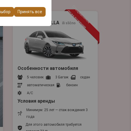
ашего опыта на
С
п
е
и
а
л
ь
н
о
е
р
е
д
л
о
ж
е
н
и
очтений и других
ц
п
е
выбор
Принять все
Средний
TOYOTA COROLLA
ili slično
Особенности автомобиля
5 человек
3 Багаж
седан
автоматическая
бензин
A/C
Условия аренды
Минимум: 25 лет — стаж вождения 3
года
Для этого автомобиля требуется