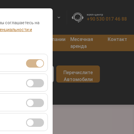
колл-центр
RU
EURO
+90 530 017 46 88
вы соглашаетесь на
енциальности и
нкты
Блог
Кампании
Месячная
Контакт
оката
аренда
врата
Перечислите
09:00
я сеансами и
Автомобили
во посетителей,
ля оценки
ствии с вашими
ент