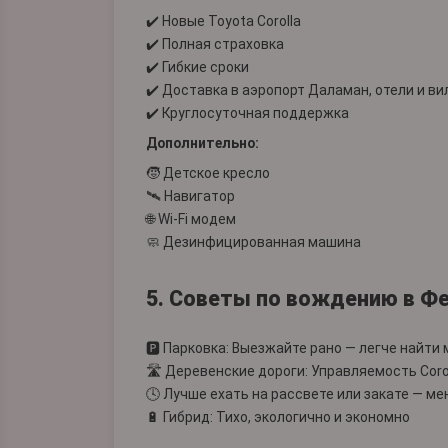
✔️ Новые Toyota Corolla
✔️ Полная страховка
✔️ Гибкие сроки
✔️ Доставка в аэропорт Даламан, отели и в
✔️ Круглосуточная поддержка
Дополнительно:
🧒 Детское кресло
🛰️ Навигатор
🌐 Wi-Fi модем
🧼 Дезинфицированная машина
5. Советы по вождению в Ф
🅿️ Парковка: Выезжайте рано — легче найти
🛣️ Деревенские дороги: Управляемость Coro
🕓 Лучше ехать на рассвете или закате — м
🔋 Гибрид: Тихо, экологично и экономно