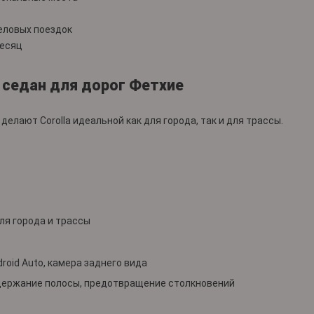
еловых поездок
месяц
й седан для дорог Фетхие
елают Corolla идеальной как для города, так и для трассы.
ля города и трассы
droid Auto, камера заднего вида
удержание полосы, предотвращение столкновений