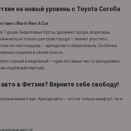
хие на новый уровень с Toyota Corolla
твие с Marin Rent A Car
в Турции. Бирюзовые бухты, древние города, водопады,
ограничиться только центром города — значит упустить
етхие по-настоящему — аренда авто обязательна. Особенно
пулярных седанов в своём классе.
просторный и надёжный — один из самых часто арендуемых
 ваш надёжный партнёр.
 авто в Фетхие? Верните себе свободу!
граничивают вас. Аренда авто — это не только комфорт, но и
локальные места