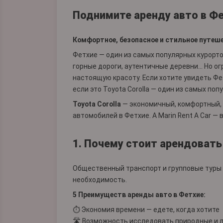
Поднимите аренду авто в Фет
Комфортное, безопасное и стильное путешес
Фетхие — один из самых популярных курорто
горные дороги, аутентичные деревни... Но 
настоящую красоту. Если хотите увидеть Ф
если это Toyota Corolla — один из самых по
Toyota Corolla
— экономичный, комфортный, 
автомобилей в Фетхие. А Marin Rent A Car —
1. Почему стоит арендовать
Общественный транспорт и групповые туры о
необходимость.
5 Преимуществ аренды авто в Фетхие:
⏱️ Экономия времени — едете, когда хотите
🛣️ Возможность исследовать природные и 