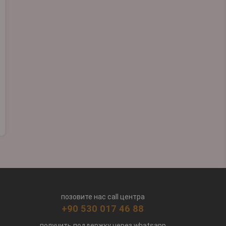
позовите нас call центра
+90 530 017 46 88
получить поддержку через whatsapp