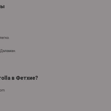
сы
легко.
 Даламан.
rolla в Фетхие?
com