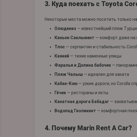
3. Куда поехать с Toyota Cor
Некоторые места можно посетить только на 
Олюдениз
— известнейший пляж Турци
Каньон Саклыкент
— комфорт даже на 
Тлос
— серпантин и стабильность Corol
Каякей
— тихие каменные улицы
Фаралья и Долина бабочек
— панорамн
Пляж Чалыш
— идеален для заката
Кабак-Кою
— узкие дороги, но Corolla с
Гёчек
— рестораны и яхты
Канатная дорога Бабадаг
— захватыв
Водопад Гизликент
— комфортная поез
4. Почему Marin Rent A Car?