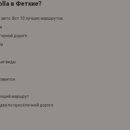
olla в Фетхие?
авто. Вот 10 лучших маршрутов:
и
горной дороге
la
ые виды
правится
ающий маршрут
дка по просёлочной дороге