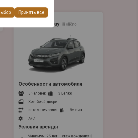
ашего опыта на
очтений и других
выбор
Принять все
Эконом
Sandero Stepway
ili slično
Особенности автомобиля
5 человек
3 Багаж
Хэтчбек 5 двери
автоматическая
бензин
A/C
Условия аренды
Минимум: 25 лет — стаж вождения 3