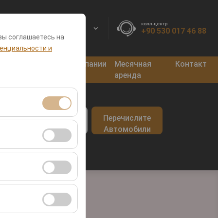
колл-центр
RU
EURO
+90 530 017 46 88
вы соглашаетесь на
енциальности и
нкты
Блог
Кампании
Месячная
Контакт
оката
аренда
врата
Перечислите
09:00
я сеансами и
Автомобили
во посетителей,
ля оценки
ствии с вашими
ент