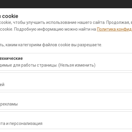
 cookie
Мой заказ
Вход
ookie, чтобы улучшить использование нашего сайта. Продолжая, 
 cookie. Подробную информацию можно найти на
Политика конфид
нда автомобилей в аэропорту
Арендные
Пу
ь, каким категориям файлов cookie вы разрешаете.
аман
автомобили
пр
ехнические
Дата и время пуска
Дата и время воз
одимые для работы страницы. (Нельзя изменить)
09:00
бходимы для корректной работы сайта, безопасности, управлени
нельзя отключить.
ей
воляют нам анализировать, как используется наш сайт (количест
раницы, поведение пользователей). Эти данные используются д
 рекламы
сайта и постоянного улучшения пользовательского опыта.
зволяют показывать вам персонализированную рекламу в соответ
Sandero Stepway
ть эффективность наших рекламных кампаний (показы, коэффици
та и персонализация