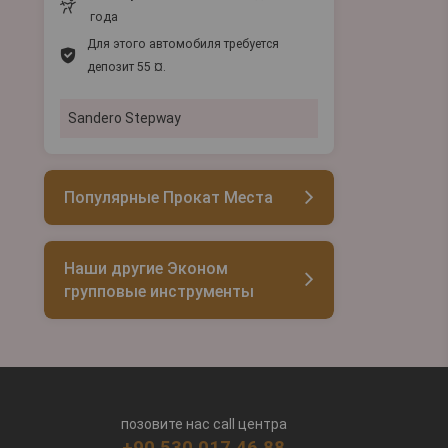
года
Для этого автомобиля требуется
депозит 55 ¤.
Sandero Stepway
Популярные Прокат Места
Наши другие Эконом
групповые инструменты
позовите нас call центра
+90 530 017 46 88