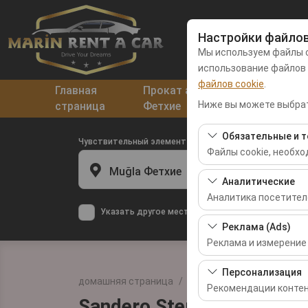
Настройки файлов
Мы используем файлы c
использование файлов
файлов cookie
.
Главная
Прокат автомобилей в
Аре
Ниже вы можете выбрат
страница
Фетхие
Дал
Обязательные и т
Чувствительный элемент
Файлы cookie, необх
Muğla Фетхие
Эти файлы cookie нео
Аналитические
базовых функций. Их 
Аналитика посетител
Указать другое место возврата машины
Эти файлы cookie поз
Реклама (Ads)
самые посещаемые ст
Реклама и измерение
производительности 
Эти файлы cookie по
Персонализация
домашняя страница
Арендные автомобили
интересами и измеря
Рекомендации контен
кликабельности).
Sandero Stepway